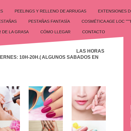
ES
PEELINGS Y RELLENO DE ARRUGAS
EXTENSIONES D
COSMÉTICA AGE LOC ""
ESTAÑAS
PESTAÑAS FANTASÍA
CÓMO LLEGAR
R DE LA GRASA
CONTACTO
DONNA
 HORAS
IERNES: 10H-20H.( ALGUNOS SABADOS EN